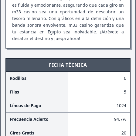
es fluida y emocionante, asegurando que cada giro en
m33 casino sea una oportunidad de descubrir un
tesoro milenario. Con gráficos en alta definición y una
banda sonora envolvente, m33 casino garantiza que
tu estancia en Egipto sea inolvidable. ¡Atrévete a
desafiar el destino y juega ahora!
FICHA TÉCNICA
Rodillos
6
Filas
5
Líneas de Pago
1024
Frecuencia Acierto
94.7%
Giros Gratis
20