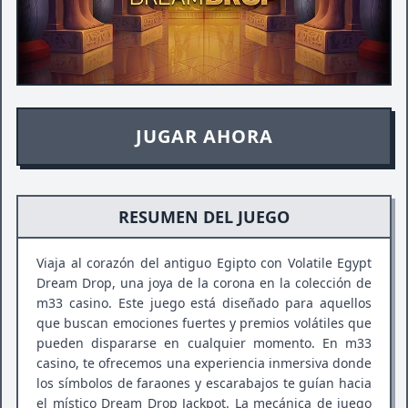
JUGAR AHORA
RESUMEN DEL JUEGO
Viaja al corazón del antiguo Egipto con Volatile Egypt
Dream Drop, una joya de la corona en la colección de
m33 casino. Este juego está diseñado para aquellos
que buscan emociones fuertes y premios volátiles que
pueden dispararse en cualquier momento. En m33
casino, te ofrecemos una experiencia inmersiva donde
los símbolos de faraones y escarabajos te guían hacia
el místico Dream Drop Jackpot. La mecánica de juego