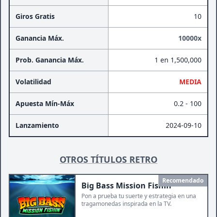
Giros Gratis
10
Ganancia Máx.
10000x
Prob. Ganancia Máx.
1 en 1,500,000
Volatilidad
MEDIA
Apuesta Mín-Máx
0.2 - 100
Lanzamiento
2024-09-10
OTROS TÍTULOS RETRO
Recomendado
Big Bass Mission Fishin'
Pon a prueba tu suerte y estrategia en una
tragamonedas inspirada en la TV.