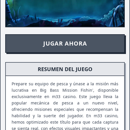
JUGAR AHORA
RESUMEN DEL JUEGO
Prepare su equipo de pesca y únase a la misión más
lucrativa en Big Bass Mission Fishin', disponible
exclusivamente en m33 casino. Este juego lleva la
popular mecánica de pesca a un nuevo nivel,
ofreciendo misiones especiales que recompensan la
habilidad y la suerte del jugador. En m33 casino,
hemos optimizado este título para que cada captura
se sienta real, con efectos visuales impactantes y una