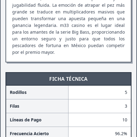
jugabilidad fluida. La emoción de atrapar el pez más
grande se traduce en multiplicadores masivos que
pueden transformar una apuesta pequeña en una
ganancia legendaria. m33 casino es el lugar ideal
para los amantes de la serie Big Bass, proporcionando
un entorno seguro y justo para que todos los
pescadores de fortuna en México puedan competir
por el premio mayor.
FICHA TÉCNICA
Rodillos
5
Filas
3
Líneas de Pago
10
Frecuencia Acierto
96.2%